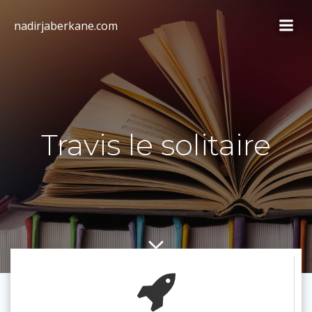
Aller
au
nadirjaberkane.com
contenu
Travis le solitaire